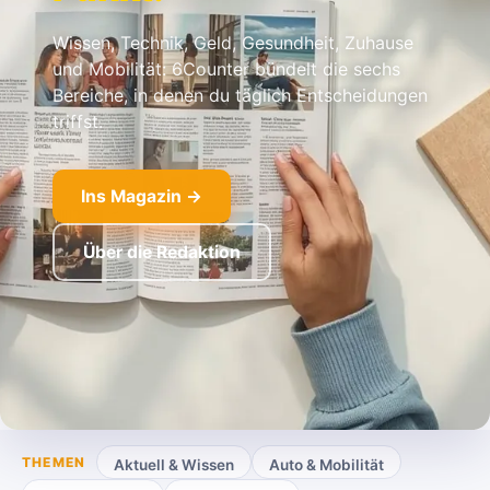
Wissen, Technik, Geld, Gesundheit, Zuhause
und Mobilität: 6Counter bündelt die sechs
Bereiche, in denen du täglich Entscheidungen
triffst.
Ins Magazin →
Über die Redaktion
THEMEN
Aktuell & Wissen
Auto & Mobilität