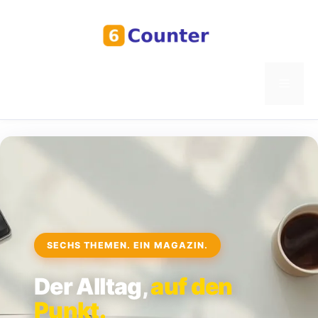
Zum
Inhalt
springen
Menü
SECHS THEMEN. EIN MAGAZIN.
Der Alltag,
auf den
Punkt.