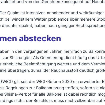
ableitet und von den Gerichten konsequent auf Nachb
er Qualm ist intensiver, anhaltender und weiträumiger 
h bei wind­stillem Wetter problemlos über mehrere Stoc
ge darunter qualmt, haben nach gängiger Rechtsprechun
ahmen abstecken
aben in den vergangenen Jahren mehrfach zu Balkonra
l zur Shisha gibt. Als Orientierung dient häufig das Urt
s erhebliche Beeinträchtigung wertete und dem Vermiet
inie übertragen, zumal der Rauchausstoß deutlich größe
WEG) gilt seit der WEG-Reform 2020 ein erweiterter 
s Regelungen zur Balkonnutzung treffen, sofern sie nic
es Shisha-Verbot für alle Balkone ist dabei rechtlich m
llerdings nicht; der Beschluss muss nachvollziehbar auf 