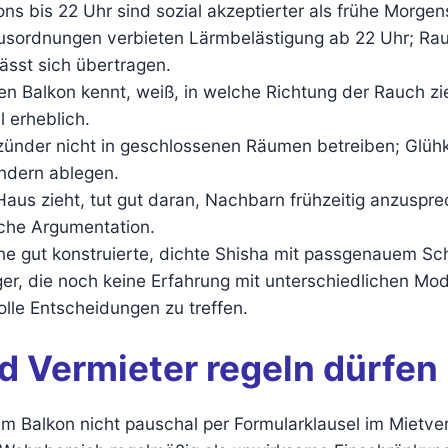
ns bis 22 Uhr sind sozial akzeptierter als frühe Morg
usordnungen verbieten Lärmbelästigung ab 22 Uhr; Rau
ässt sich übertragen.
n Balkon kennt, weiß, in welche Richtung der Rauch zie
l erheblich.
ünder nicht in geschlossenen Räumen betreiben; Glühko
ändern ablegen.
Haus zieht, tut gut daran, Nachbarn frühzeitig anzuspr
che Argumentation.
ne gut konstruierte, dichte Shisha mit passgenauem Sch
er, die noch keine Erfahrung mit unterschiedlichen Mo
volle Entscheidungen zu treffen.
 Vermieter regeln dürfen
 Balkon nicht pauschal per Formularklausel im Mietver