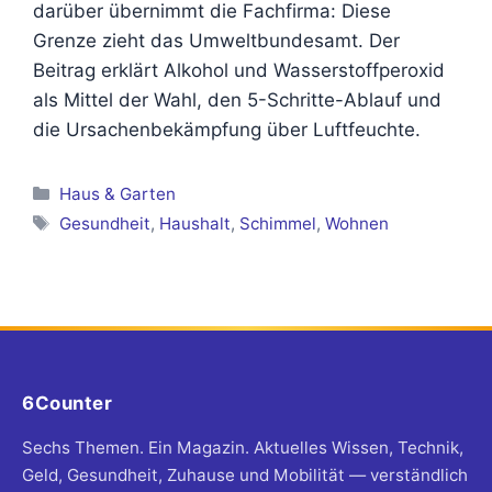
darüber übernimmt die Fachfirma: Diese
Grenze zieht das Umweltbundesamt. Der
Beitrag erklärt Alkohol und Wasserstoffperoxid
als Mittel der Wahl, den 5-Schritte-Ablauf und
die Ursachenbekämpfung über Luftfeuchte.
Kategorien
Haus & Garten
Schlagwörter
Gesundheit
,
Haushalt
,
Schimmel
,
Wohnen
6Counter
Sechs Themen. Ein Magazin. Aktuelles Wissen, Technik,
Geld, Gesundheit, Zuhause und Mobilität — verständlich