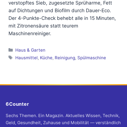
verstopftes Sieb, zugesetzte Sprüharme, Fett
auf Dichtungen und Biofilm durch Dauer-Eco.
Der 4-Punkte-Check behebt alle in 15 Minuten,
mit Zitronensäure statt teurem
Maschinenreiniger.
Kategorien
Haus & Garten
Schlagwörter
Hausmittel
,
Küche
,
Reinigung
,
Spülmaschine
6Counter
Sechs Themen. Ein Magazin. Aktuelles Wissen, Technik,
Geld, Gesundheit, Zuhause und Mobilität — verständlich